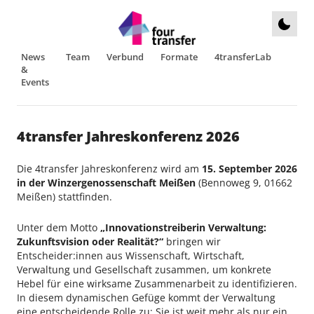
News
Team
Verbund
Formate
4transferLab
&
Events
4transfer Jahreskonferenz 2026
Die 4transfer Jahreskonferenz wird am
15. September 2026
in der Winzergenossenschaft Meißen
(Bennoweg 9, 01662
Meißen) stattfinden.
Unter dem Motto
„Innovationstreiberin Verwaltung:
Zukunftsvision oder Realität?“
bringen wir
Entscheider:innen aus Wissenschaft, Wirtschaft,
Verwaltung und Gesellschaft zusammen, um konkrete
Hebel für eine wirksame Zusammenarbeit zu identifizieren.
In diesem dynamischen Gefüge kommt der Verwaltung
eine entscheidende Rolle zu: Sie ist weit mehr als nur ein