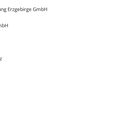
erung Erzgebirge GmbH
GmbH
z